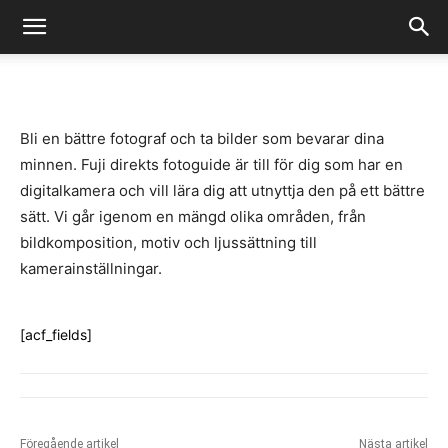
-
By
Fredrik Gustafsson
juli 14, 2020
1106
0
Bli en bättre fotograf och ta bilder som bevarar dina
minnen. Fuji direkts fotoguide är till för dig som har en
digitalkamera och vill lära dig att utnyttja den på ett bättre
sätt. Vi går igenom en mängd olika områden, från
bildkomposition, motiv och ljussättning till
kamerainställningar.
[acf_fields]
Föregående artikel
Nästa artikel