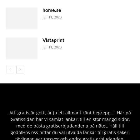
home.se
juli 11, 2020
Vistaprint
juli 11, 2020
Att 'gratis är gott', är ju ett allmänt känt begrepp...! Här på
Gratissidan har vi samlat länkar, till en stor mängd sidor,
med de bästa gratiserbjudandena på nätet. Håll till
godo!Hos oss hittar du väl utvalda länkar till gratis saker,
tävlingar, varuprover och andra gratis erbjudanden.