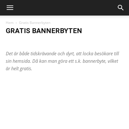
Hem
Gratis Bannerbyten
GRATIS BANNERBYTEN
Bilder (fotografier)
Gratis Annonsering
Gratis Bannerbyten
Gratis besöksräknare
Gratis E-postadresser
Gratis Erbjudanden
Det är både tidskrävande och dyrt, att locka besökare till
Gratis Filarkiv
Gratis gästböcker
Gratis Program
Gratis skript
Gratis Spel
Gratis Tävlingar
Gratis Varor & varuprover
sin hemsida. Då kan man göra ett s.k. bannerbyte, vilket
Gratis Vykort & E-kort
Gratis webbplatser
Gratis Webbutveckling
är helt gratis.
Länkvänner
Övrigt
Tjäna pengar
Tjäna pengar på din hemsida
Tjänster