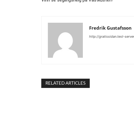
Vinn se seglingshelg på Västkusten!
Fredrik Gustafsson
http://gratissidan.test-serve
RELATED ARTICLES