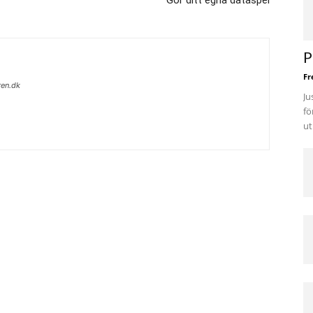
Gör ditt egna dataspel
P
Fr
ren.dk
Ju
fö
ut