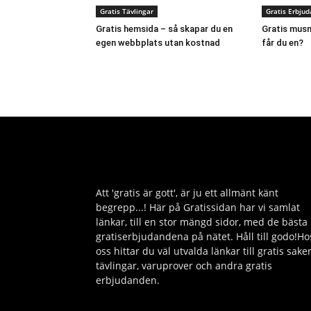
Gratis Tävlingar
Gratis Erbju
Gratis hemsida – så skapar du en
Gratis musm
egen webbplats utan kostnad
får du en?
Att 'gratis är gott', är ju ett allmänt känt
begrepp...! Här på Gratissidan har vi samlat
länkar, till en stor mängd sidor, med de bästa
gratiserbjudandena på nätet. Håll till godo!Ho
oss hittar du väl utvalda länkar till gratis saker
tävlingar, varuprover och andra gratis
erbjudanden.