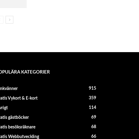
OPULÄRA KATEGORIER
915
änkvänner
359
atis Vykort & E-kort
114
rigt
69
atis gästböcker
68
atis besöksräknare
66
atis Webbutveckling