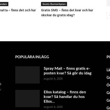
danden
Gratis Bannerbyten
atta – finns det och hur
Gratis SMS – finns det kvar och hur
skickar du gratis idag?
POPULÄRA INLÄGG
P
Spray Mail – finns gratis e-
L
posten kvar? Så gör du idag
Gr
augusti 4, 2026
s
Öv
,
Ellos katalog – finns den
Gr
kvar? Så handlar du hos
Gr
Ellos...
augusti 4, 2026
Gr