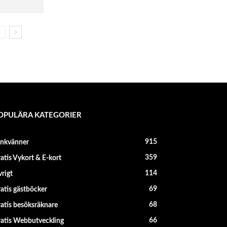
OPULÄRA KATEGORIER
915
änkvänner
359
atis Vykort & E-kort
114
rigt
69
atis gästböcker
68
atis besöksräknare
66
atis Webbutveckling