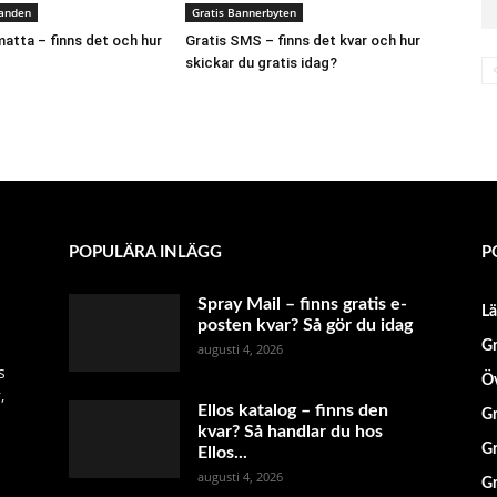
danden
Gratis Bannerbyten
atta – finns det och hur
Gratis SMS – finns det kvar och hur
skickar du gratis idag?
POPULÄRA INLÄGG
P
Spray Mail – finns gratis e-
L
posten kvar? Så gör du idag
Gr
augusti 4, 2026
s
Öv
,
Ellos katalog – finns den
Gr
kvar? Så handlar du hos
Gr
Ellos...
augusti 4, 2026
Gr