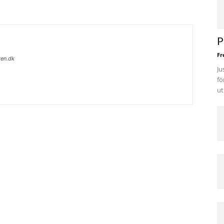
P
Fr
ren.dk
Ju
fö
ut