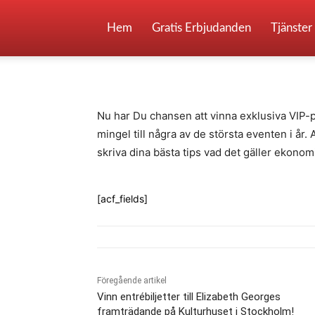
Tävla och vinn ex
Hem
Gratis Erbjudanden
Tjänster
-
By
Fredrik Gustafsson
juli 14, 2020
795
Nu har Du chansen att vinna exklusiva VIP-pa
mingel till några av de största eventen i år.
skriva dina bästa tips vad det gäller ekonomi
[acf_fields]
Föregående artikel
Vinn entrébiljetter till Elizabeth Georges
framträdande på Kulturhuset i Stockholm!