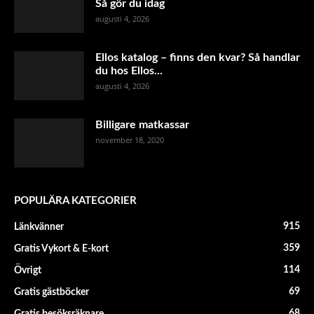
Så gör du idag
augusti 4, 2026
Ellos katalog – finns den kvar? Så handlar
du hos Ellos...
augusti 4, 2026
Billigare matkassar
november 18, 2020
POPULÄRA KATEGORIER
915
Länkvänner
359
Gratis Vykort & E-kort
114
Övrigt
69
Gratis gästböcker
68
Gratis besöksräknare