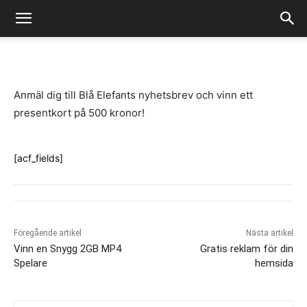
-
By
Fredrik Gustafsson
juli 14, 2020
710
0
Anmäl dig till Blå Elefants nyhetsbrev och vinn ett
presentkort på 500 kronor!
[acf_fields]
Föregående artikel
Nästa artikel
Vinn en Snygg 2GB MP4
Gratis reklam för din
Spelare
hemsida