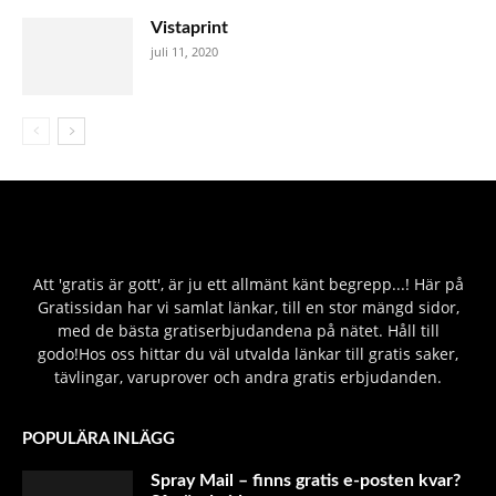
Vistaprint
juli 11, 2020
Att 'gratis är gott', är ju ett allmänt känt begrepp...! Här på
Gratissidan har vi samlat länkar, till en stor mängd sidor,
med de bästa gratiserbjudandena på nätet. Håll till
godo!Hos oss hittar du väl utvalda länkar till gratis saker,
tävlingar, varuprover och andra gratis erbjudanden.
POPULÄRA INLÄGG
Spray Mail – finns gratis e-posten kvar?