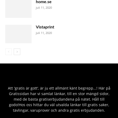
home.se
juli 11, 2020
Vistaprint
juli 11, 2020
Att 'gratis är gott', är ju ett allmänt känt begrepp...! Här på
Gratissidan har vi samlat länkar, till en stor mängd sidor,
med de bästa gratiserbjudandena på nätet. Håll till
godo!Hos oss hittar du väl utvalda länkar till gratis saker,
tävlingar, varuprover och andra gratis erbjudanden.