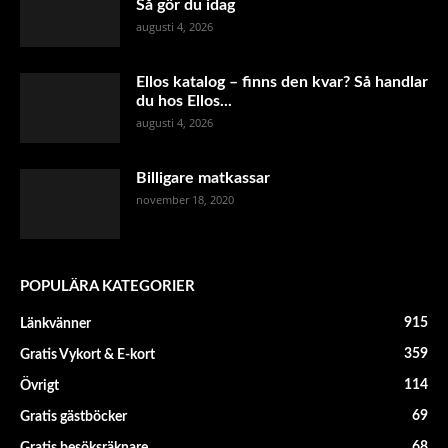
Så gör du idag
augusti 4, 2026
Ellos katalog – finns den kvar? Så handlar
du hos Ellos...
augusti 4, 2026
Billigare matkassar
november 18, 2020
POPULÄRA KATEGORIER
915
Länkvänner
359
Gratis Vykort & E-kort
114
Övrigt
69
Gratis gästböcker
68
Gratis besöksräknare