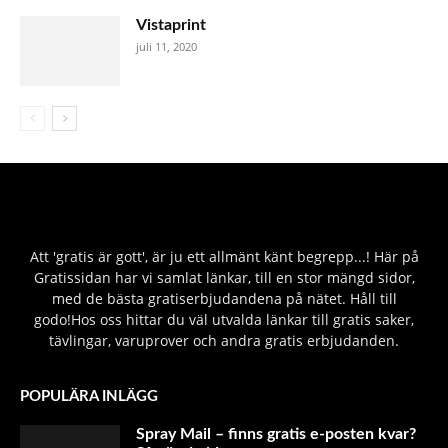
Vistaprint
juli 11, 2020
Att 'gratis är gott', är ju ett allmänt känt begrepp...! Här på
Gratissidan har vi samlat länkar, till en stor mängd sidor,
med de bästa gratiserbjudandena på nätet. Håll till
godo!Hos oss hittar du väl utvalda länkar till gratis saker,
tävlingar, varuprover och andra gratis erbjudanden.
POPULÄRA INLÄGG
Spray Mail – finns gratis e-posten kvar?