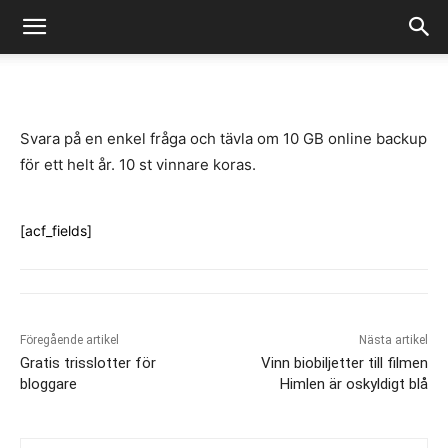
-
By
Fredrik Gustafsson
juli 14, 2020
820
0
Svara på en enkel fråga och tävla om 10 GB online backup
för ett helt år. 10 st vinnare koras.
[acf_fields]
Föregående artikel
Nästa artikel
Gratis trisslotter för
Vinn biobiljetter till filmen
bloggare
Himlen är oskyldigt blå