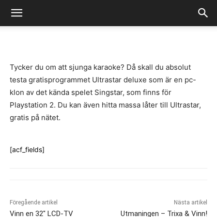
-
By
Fredrik Gustafsson
juli 14, 2020
978
0
Tycker du om att sjunga karaoke? Då skall du absolut
testa gratisprogrammet Ultrastar deluxe som är en pc-
klon av det kända spelet Singstar, som finns för
Playstation 2. Du kan även hitta massa låter till Ultrastar,
gratis på nätet.
[acf_fields]
Föregående artikel
Nästa artikel
Vinn en 32″ LCD-TV
Utmaningen – Trixa & Vinn!