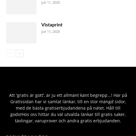
juli 11, 2020
Vistaprint
juli 11, 2020
Att 'gratis är gott', är ju ett allmänt känt begrepp...! Här på
Gratissidan har vi samlat länkar, till en stor mängd sidor,
med de bästa gratiserbjudandena på nätet. Håll till
godo!Hos oss hittar du väl utvalda länkar till gratis saker,
tävlingar, varuprover och andra gratis erbjudanden.