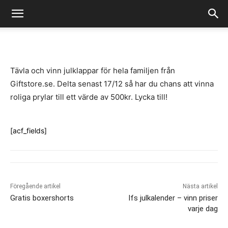
-
By
Fredrik Gustafsson
juli 14, 2020
731
0
Tävla och vinn julklappar för hela familjen från
Giftstore.se. Delta senast 17/12 så har du chans att vinna
roliga prylar till ett värde av 500kr. Lycka till!
[acf_fields]
Föregående artikel
Nästa artikel
Gratis boxershorts
Ifs julkalender – vinn priser
varje dag