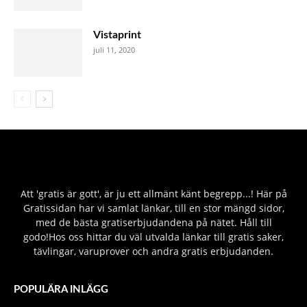
Vistaprint
juli 11, 2020
Att 'gratis är gott', är ju ett allmänt känt begrepp...! Här på
Gratissidan har vi samlat länkar, till en stor mängd sidor,
med de bästa gratiserbjudandena på nätet. Håll till
godo!Hos oss hittar du väl utvalda länkar till gratis saker,
tävlingar, varuprover och andra gratis erbjudanden.
POPULÄRA INLÄGG