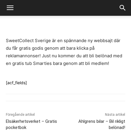
-
By
Fredrik Gustafsson
juli 14, 2020
934
0
SweetCollect Sverige är en spännande ny webbsajt där
du får gratis godis genom att bara klicka på
reklamannonser! Just nu kommer du att bli belönad med
en gratis tub Smarties bara genom att bli medlem!
[acf_fields]
Föregående artikel
Nästa artikel
Elsäkerhetsverket – Gratis
Ahlgrens bilar – Bil rikligt
pocketbok
belönad!