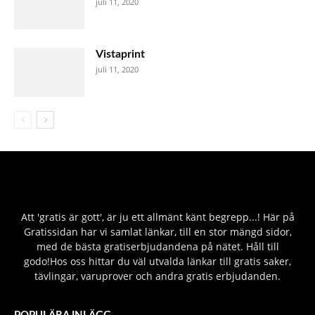
juli 11, 2020
Vistaprint
juli 11, 2020
Att 'gratis är gott', är ju ett allmänt känt begrepp...! Här på
Gratissidan har vi samlat länkar, till en stor mängd sidor,
med de bästa gratiserbjudandena på nätet. Håll till
godo!Hos oss hittar du väl utvalda länkar till gratis saker,
tävlingar, varuprover och andra gratis erbjudanden.