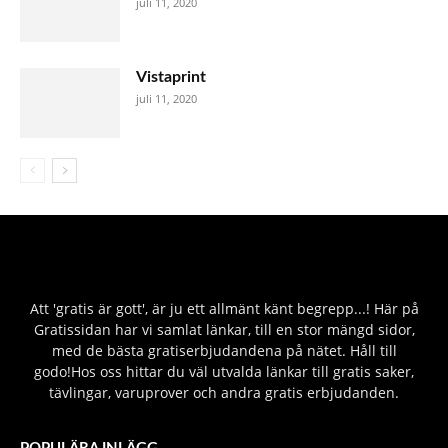
juli 11, 2020
Vistaprint
juli 11, 2020
Att 'gratis är gott', är ju ett allmänt känt begrepp...! Här på
Gratissidan har vi samlat länkar, till en stor mängd sidor,
med de bästa gratiserbjudandena på nätet. Håll till
godo!Hos oss hittar du väl utvalda länkar till gratis saker,
tävlingar, varuprover och andra gratis erbjudanden.