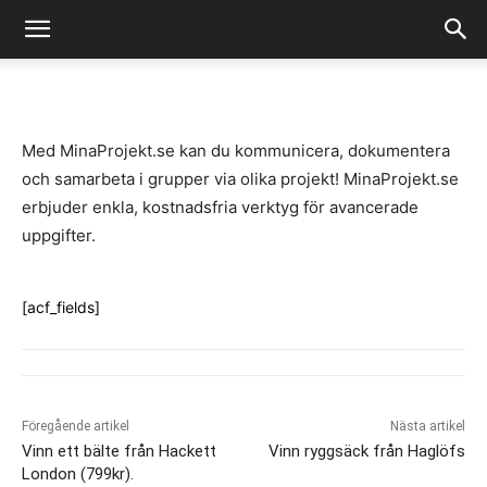
-
By
Fredrik Gustafsson
juli 14, 2020
1080
0
Med MinaProjekt.se kan du kommunicera, dokumentera
och samarbeta i grupper via olika projekt! MinaProjekt.se
erbjuder enkla, kostnadsfria verktyg för avancerade
uppgifter.
[acf_fields]
Föregående artikel
Nästa artikel
Vinn ett bälte från Hackett
Vinn ryggsäck från Haglöfs
London (799kr).