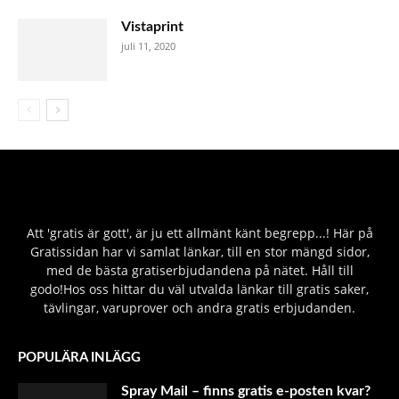
Vistaprint
juli 11, 2020
Att 'gratis är gott', är ju ett allmänt känt begrepp...! Här på
Gratissidan har vi samlat länkar, till en stor mängd sidor,
med de bästa gratiserbjudandena på nätet. Håll till
godo!Hos oss hittar du väl utvalda länkar till gratis saker,
tävlingar, varuprover och andra gratis erbjudanden.
POPULÄRA INLÄGG
Spray Mail – finns gratis e-posten kvar?