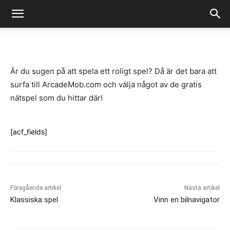
-
By
Fredrik Gustafsson
juli 14, 2020
757
0
Är du sugen på att spela ett roligt spel? Då är det bara att
surfa till ArcadeMob.com och välja något av de gratis
nätspel som du hittar där!
[acf_fields]
Föregående artikel
Nästa artikel
Klassiska spel
Vinn en bilnavigator