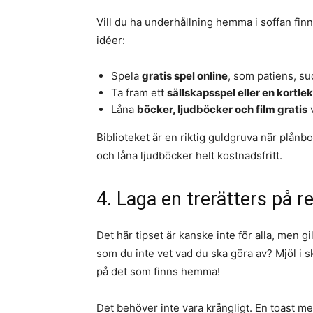
Vill du ha underhållning hemma i soffan finn
idéer:
Spela
gratis spel online
, som patiens, su
Ta fram ett
sällskapsspel eller en kortlek
Låna
böcker, ljudböcker och film gratis
v
Biblioteket är en riktig guldgruva när plån
och låna ljudböcker helt kostnadsfritt.
4. Laga en trerätters på r
Det här tipset är kanske inte för alla, men gi
som du inte vet vad du ska göra av? Mjöl i s
på det som finns hemma!
Det behöver inte vara krångligt. En toast med