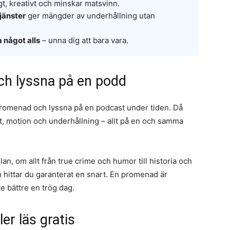
gt, kreativt och minskar matsvinn.
tjänster
ger mängder av underhållning utan
a något alls
– unna dig att bara vara.
ch lyssna på en podd
ng promenad och lyssna på en podcast under tiden. Då
luft, motion och underhållning – allt på en och samma
lan, om allt från true crime och humor till historia och
n hittar du garanterat en snart. En promenad är
te bättre en trög dag.
ler läs gratis