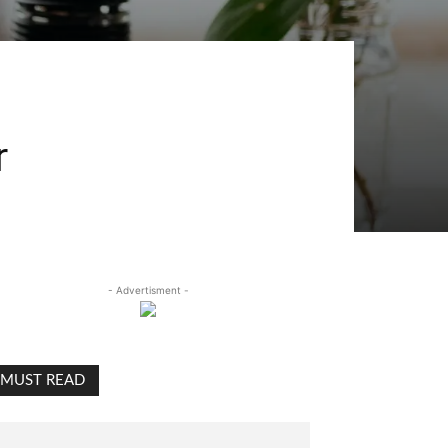
r
- Advertisment -
MUST READ