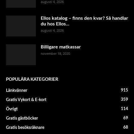
augusti 4, 2026
Ellos katalog – finns den kvar? Så handlar
du hos Ellos...
augusti 4, 2026
Billigare matkassar
november 18, 2020
POPULÄRA KATEGORIER
915
Länkvänner
359
Gratis Vykort & E-kort
114
Övrigt
69
Gratis gästböcker
68
Gratis besöksräknare