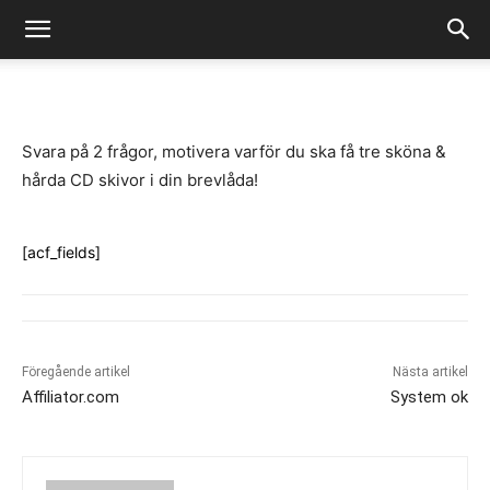
-
By
Fredrik Gustafsson
juli 14, 2020
951
0
Svara på 2 frågor, motivera varför du ska få tre sköna &
hårda CD skivor i din brevlåda!
[acf_fields]
Föregående artikel
Nästa artikel
Affiliator.com
System ok