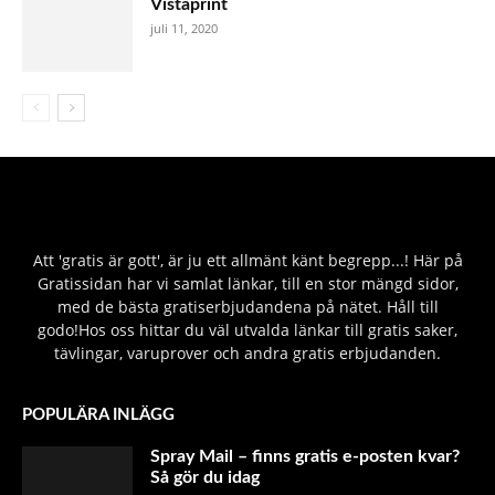
Vistaprint
juli 11, 2020
Att 'gratis är gott', är ju ett allmänt känt begrepp...! Här på
Gratissidan har vi samlat länkar, till en stor mängd sidor,
med de bästa gratiserbjudandena på nätet. Håll till
godo!Hos oss hittar du väl utvalda länkar till gratis saker,
tävlingar, varuprover och andra gratis erbjudanden.
POPULÄRA INLÄGG
Spray Mail – finns gratis e-posten kvar?
Så gör du idag