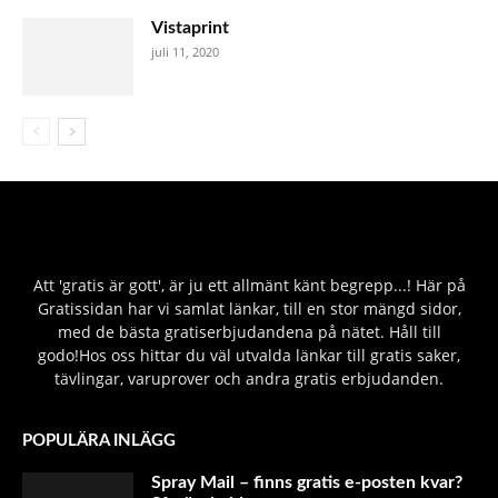
Vistaprint
juli 11, 2020
Att 'gratis är gott', är ju ett allmänt känt begrepp...! Här på
Gratissidan har vi samlat länkar, till en stor mängd sidor,
med de bästa gratiserbjudandena på nätet. Håll till
godo!Hos oss hittar du väl utvalda länkar till gratis saker,
tävlingar, varuprover och andra gratis erbjudanden.
POPULÄRA INLÄGG
Spray Mail – finns gratis e-posten kvar?