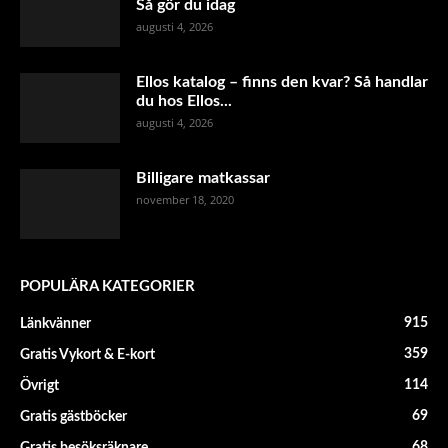
Så gör du idag
augusti 4, 2026
Ellos katalog – finns den kvar? Så handlar
du hos Ellos...
augusti 4, 2026
Billigare matkassar
november 18, 2020
POPULÄRA KATEGORIER
915
Länkvänner
359
Gratis Vykort & E-kort
114
Övrigt
69
Gratis gästböcker
68
Gratis besöksräknare