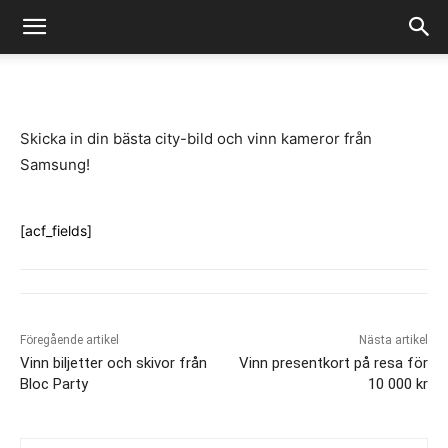
-
By
Fredrik Gustafsson
juli 14, 2020
963
0
Skicka in din bästa city-bild och vinn kameror från
Samsung!
[acf_fields]
Föregående artikel
Nästa artikel
Vinn biljetter och skivor från
Vinn presentkort på resa för
Bloc Party
10 000 kr