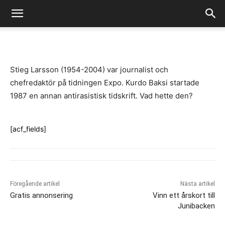
-
By
Fredrik Gustafsson
juli 14, 2020
782
0
Stieg Larsson (1954-2004) var journalist och
chefredaktör på tidningen Expo. Kurdo Baksi startade
1987 en annan antirasistisk tidskrift. Vad hette den?
[acf_fields]
Föregående artikel
Nästa artikel
Gratis annonsering
Vinn ett årskort till
Junibacken