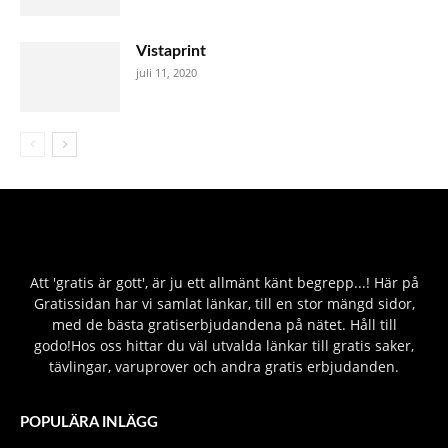
Vistaprint
juli 11, 2020
Att 'gratis är gott', är ju ett allmänt känt begrepp...! Här på
Gratissidan har vi samlat länkar, till en stor mängd sidor,
med de bästa gratiserbjudandena på nätet. Håll till
godo!Hos oss hittar du väl utvalda länkar till gratis saker,
tävlingar, varuprover och andra gratis erbjudanden.
POPULÄRA INLÄGG