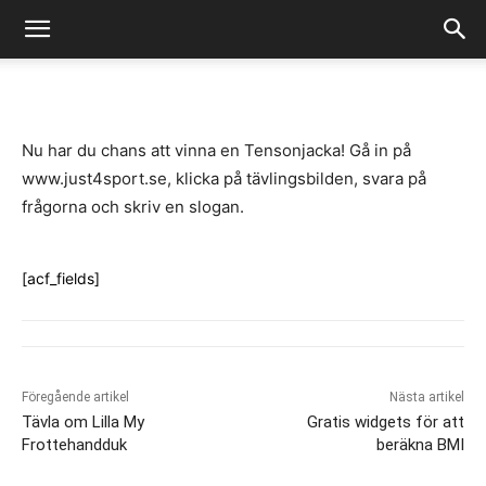
-
By
Fredrik Gustafsson
juli 14, 2020
808
0
Nu har du chans att vinna en Tensonjacka! Gå in på
www.just4sport.se, klicka på tävlingsbilden, svara på
frågorna och skriv en slogan.
[acf_fields]
Föregående artikel
Nästa artikel
Tävla om Lilla My
Gratis widgets för att
Frottehandduk
beräkna BMI