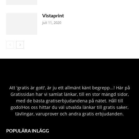
Vistaprint
juli 11, 2020
Att 'gratis är gott', är ju ett allmänt känt begrepp...! Här på
Gratissidan har vi samlat länkar, till en stor mängd sidor,
med de bästa gratiserbjudandena på nätet. Håll till
godo!Hos oss hittar du väl utvalda länkar till gratis saker,
tävlingar, varuprover och andra gratis erbjudanden.
POPULÄRA INLÄGG