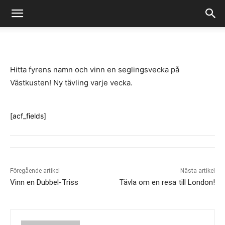
-
By
Fredrik Gustafsson
juli 14, 2020
659
0
Hitta fyrens namn och vinn en seglingsvecka på
Västkusten! Ny tävling varje vecka.
[acf_fields]
Föregående artikel
Nästa artikel
Vinn en Dubbel-Triss
Tävla om en resa till London!