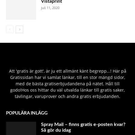
Vistaprint
juli 11, 2020
Att 'gratis är gott', är ju ett allmänt känt begrepp...! Här på
Gratissidan har vi samlat länkar, till en stor mängd sidor,
med de bästa gratiserbjudandena på nätet. Håll till
godo!Hos oss hittar du väl utvalda länkar till gratis saker,
tävlingar, varuprover och andra gratis erbjudanden.
POPULÄRA INLÄGG
Spray Mail – finns gratis e-posten kvar?
Så gör du idag