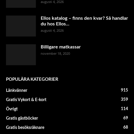
augusti 4, 2026
Ellos katalog – finns den kvar? Så handlar
du hos Ellos...
augusti 4, 2026
Billigare matkassar
november 18, 2020
POPULÄRA KATEGORIER
915
Länkvänner
359
Gratis Vykort & E-kort
114
Övrigt
69
Gratis gästböcker
68
Gratis besöksräknare