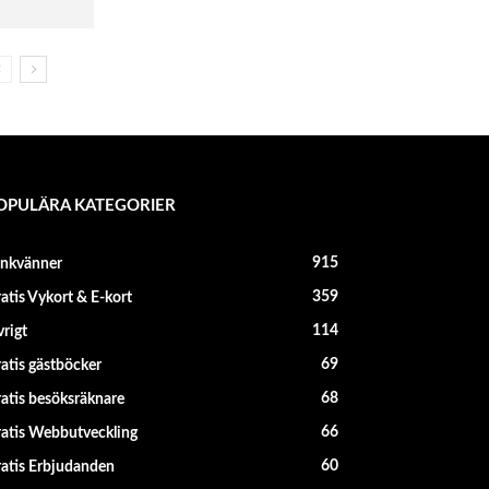
OPULÄRA KATEGORIER
915
änkvänner
359
atis Vykort & E-kort
114
rigt
69
atis gästböcker
68
atis besöksräknare
66
atis Webbutveckling
60
atis Erbjudanden