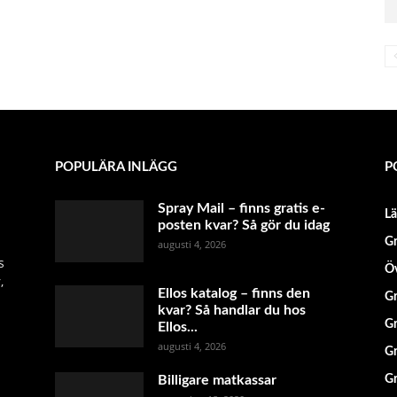
POPULÄRA INLÄGG
P
Spray Mail – finns gratis e-
L
posten kvar? Så gör du idag
Gr
augusti 4, 2026
s
Öv
,
Ellos katalog – finns den
Gr
kvar? Så handlar du hos
Gr
Ellos...
augusti 4, 2026
Gr
Billigare matkassar
Gr