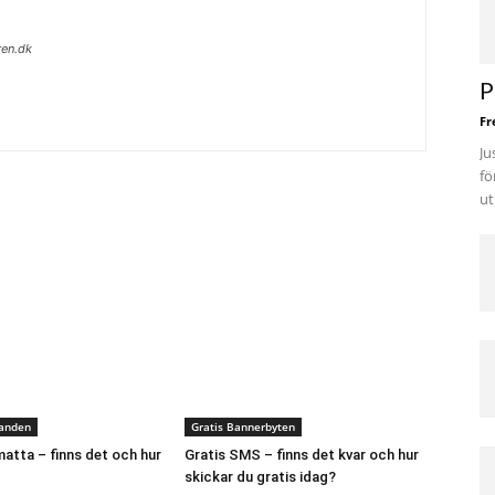
ren.dk
P
Fr
Ju
fö
ut
danden
Gratis Bannerbyten
atta – finns det och hur
Gratis SMS – finns det kvar och hur
skickar du gratis idag?