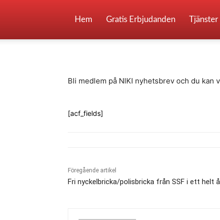
Vinn en resa till 
Hem
Gratis Erbjudanden
Tjänster
-
By
Fredrik Gustafsson
juli 14, 2020
757
Bli medlem på NIKI nyhetsbrev och du kan vi
[acf_fields]
Föregående artikel
Fri nyckelbricka/polisbricka från SSF i ett helt å