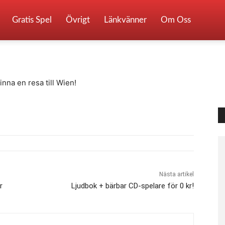
Wien!
Gratis Spel
Övrigt
Länkvänner
Om Oss
0
nna en resa till Wien!
Nästa artikel
r
Ljudbok + bärbar CD-spelare för 0 kr!