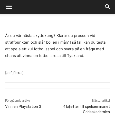
-
By
Fredrik Gustafsson
juli 14, 2020
707
0
Är du vår nästa skyttekung? Klarar du pressen vid
straffpunkten och slår bollen i mål? I så fall kan du testa
att spela ett kul fotbollsspel och svara på en fråga med
chans att vinna en fotbollsresa till Tyskland.
[acf_fields]
Föregående artikel
Nästa artikel
Vinn en Playstation 3
4 biljetter till spelseminariet
Oddsakademien