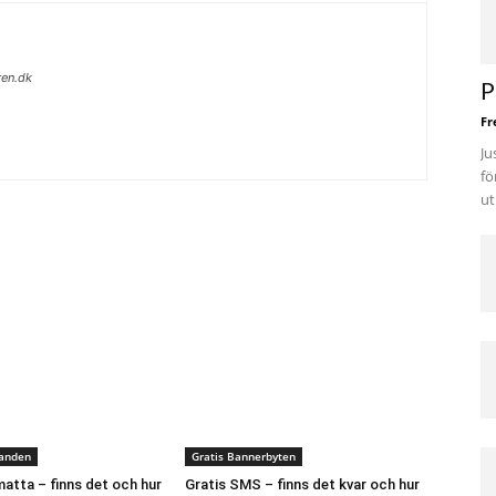
ren.dk
P
Fr
Ju
fö
ut
danden
Gratis Bannerbyten
atta – finns det och hur
Gratis SMS – finns det kvar och hur