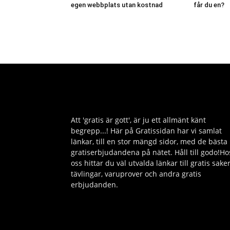
egen webbplats utan kostnad
får du en?
Att 'gratis är gott', är ju ett allmänt känt
begrepp...! Här på Gratissidan har vi samlat
länkar, till en stor mängd sidor, med de bästa
gratiserbjudandena på nätet. Håll till godo!Ho
oss hittar du väl utvalda länkar till gratis saker
tävlingar, varuprover och andra gratis
erbjudanden.