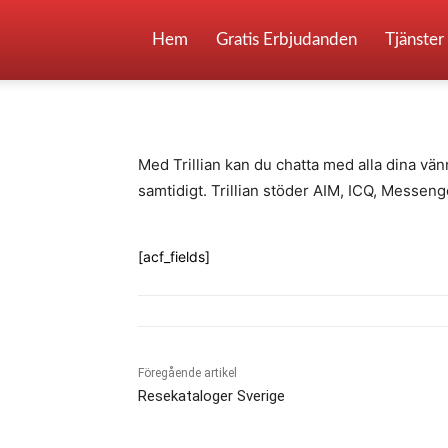
Trillian
Hem
Gratis Erbjudanden
Tjänster
-
By
Fredrik Gustafsson
juli 14, 2020
969
Med Trillian kan du chatta med alla dina vänn
samtidigt. Trillian stöder AIM, ICQ, Messeng
[acf_fields]
Föregående artikel
Resekataloger Sverige