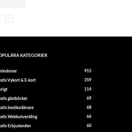
OPULÄRA KATEGORIER
915
änkvänner
359
atis Vykort & E-kort
114
rigt
69
atis gästböcker
68
atis besöksräknare
66
atis Webbutveckling
60
atis Erbjudanden