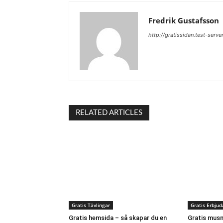
Fredrik Gustafsson
http://gratissidan.test-serve
RELATED ARTICLES
Gratis Tävlingar
Gratis Erbju
Gratis hemsida – så skapar du en
Gratis musm