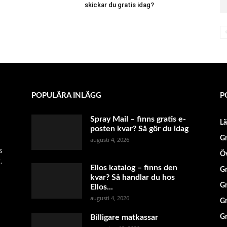
skickar du gratis idag?
POPULÄRA INLÄGG
P
Spray Mail – finns gratis e-
L
posten kvar? Så gör du idag
Gr
augusti 4, 2026
s
Öv
,
Ellos katalog – finns den
Gr
kvar? Så handlar du hos
Gr
Ellos...
augusti 4, 2026
Gr
Billigare matkassar
Gr