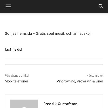
-
By
Fredrik Gustafsson
juli 14, 2020
1779
0
Sonjas hemsida – Gratis spel musik och annat skoj.
[acf_fields]
Föregående artikel
Nästa artikel
Mobiltelefoner
Vinprovning, Prova vin & viner
Fredrik Gustafsson