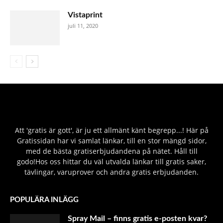
Vistaprint
juli 11, 2020
Att 'gratis är gott', är ju ett allmänt känt begrepp...! Här på
Gratissidan har vi samlat länkar, till en stor mängd sidor,
med de bästa gratiserbjudandena på nätet. Håll till
godo!Hos oss hittar du väl utvalda länkar till gratis saker,
tävlingar, varuprover och andra gratis erbjudanden.
POPULÄRA INLÄGG
Spray Mail – finns gratis e-posten kvar?