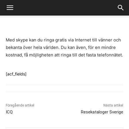
-
By
Fredrik Gustafsson
juli 14, 2020
1060
0
Med skype kan du ringa gratis via Internet till vänner och
bekanta över hela världen. Du kan även, för en mindre
kostnad, få möjligheten att ringa till det fasta telefonnätet.
[acf_fields]
Föregående artikel
Nästa artikel
ICQ
Resekataloger Sverige