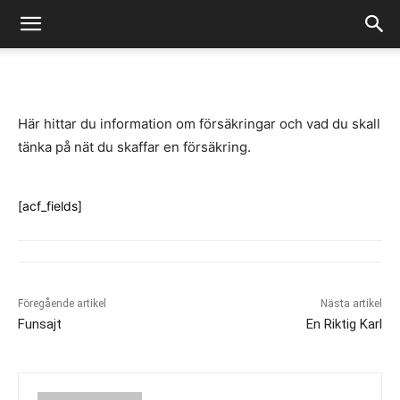
-
By
Fredrik Gustafsson
juli 14, 2020
928
0
Här hittar du information om försäkringar och vad du skall
tänka på nät du skaffar en försäkring.
[acf_fields]
Föregående artikel
Nästa artikel
Funsajt
En Riktig Karl