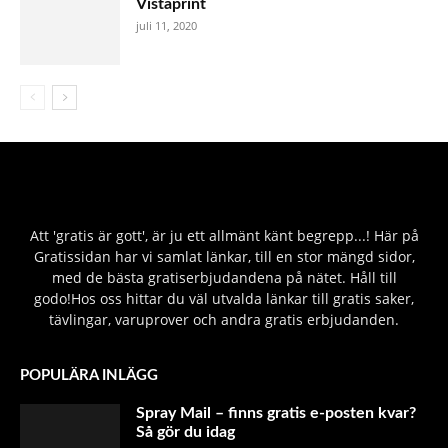
Vistaprint
juli 11, 2020
Att 'gratis är gott', är ju ett allmänt känt begrepp...! Här på
Gratissidan har vi samlat länkar, till en stor mängd sidor,
med de bästa gratiserbjudandena på nätet. Håll till
godo!Hos oss hittar du väl utvalda länkar till gratis saker,
tävlingar, varuprover och andra gratis erbjudanden.
POPULÄRA INLÄGG
Spray Mail – finns gratis e-posten kvar?
Så gör du idag