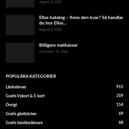
augusti 4, 2026
Ellos katalog – finns den kvar? Så handlar
du hos Ellos...
augusti 4, 2026
Billigare matkassar
november 18, 2020
POPULÄRA KATEGORIER
915
Länkvänner
359
Gratis Vykort & E-kort
114
Övrigt
69
Gratis gästböcker
68
Gratis besöksräknare