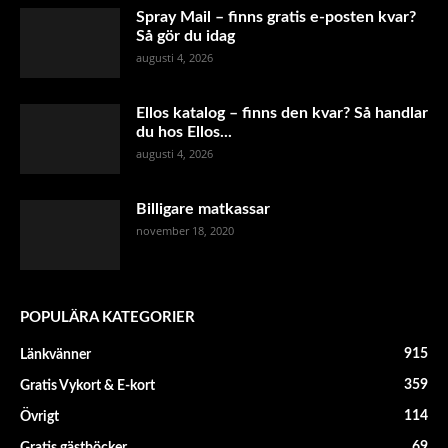
Spray Mail – finns gratis e-posten kvar?
Så gör du idag
augusti 4, 2026
Ellos katalog – finns den kvar? Så handlar
du hos Ellos...
augusti 4, 2026
Billigare matkassar
november 18, 2020
POPULÄRA KATEGORIER
915
Länkvänner
359
Gratis Vykort & E-kort
114
Övrigt
69
Gratis gästböcker