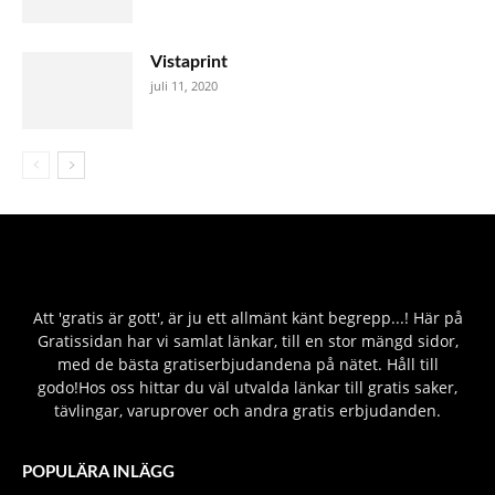
Vistaprint
juli 11, 2020
Att 'gratis är gott', är ju ett allmänt känt begrepp...! Här på
Gratissidan har vi samlat länkar, till en stor mängd sidor,
med de bästa gratiserbjudandena på nätet. Håll till
godo!Hos oss hittar du väl utvalda länkar till gratis saker,
tävlingar, varuprover och andra gratis erbjudanden.
POPULÄRA INLÄGG