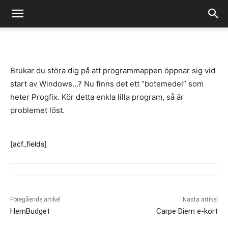
-
By
Fredrik Gustafsson
juli 14, 2020
858
0
Brukar du störa dig på att programmappen öppnar sig vid
start av Windows…? Nu finns det ett ”botemedel” som
heter Progfix. Kör detta enkla lilla program, så är
problemet löst.
[acf_fields]
Föregående artikel
Nästa artikel
HemBudget
Carpe Diem e-kort