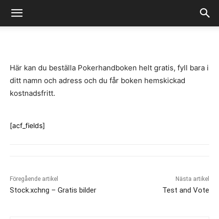
-
By
Fredrik Gustafsson
juli 14, 2020
893
0
Här kan du beställa Pokerhandboken helt gratis, fyll bara i
ditt namn och adress och du får boken hemskickad
kostnadsfritt.
[acf_fields]
Föregående artikel
Nästa artikel
Stock.xchng – Gratis bilder
Test and Vote