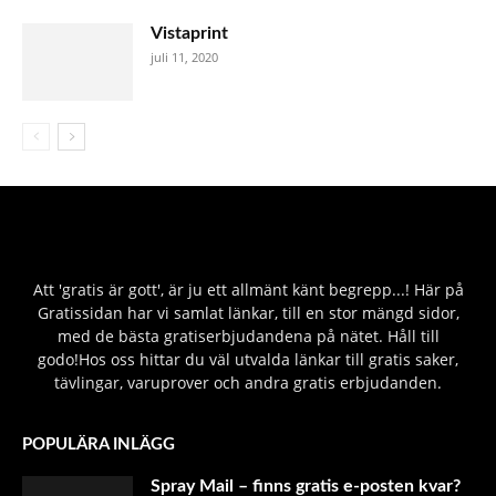
Vistaprint
juli 11, 2020
Att 'gratis är gott', är ju ett allmänt känt begrepp...! Här på
Gratissidan har vi samlat länkar, till en stor mängd sidor,
med de bästa gratiserbjudandena på nätet. Håll till
godo!Hos oss hittar du väl utvalda länkar till gratis saker,
tävlingar, varuprover och andra gratis erbjudanden.
POPULÄRA INLÄGG
Spray Mail – finns gratis e-posten kvar?