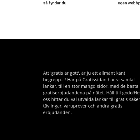
så fyndar du
egen webbp
Att 'gratis är gott', är ju ett allmänt känt
begrepp...! Här på Gratissidan har vi samlat
länkar, till en stor mängd sidor, med de bästa
gratiserbjudandena på nätet. Håll till godo!Ho
oss hittar du väl utvalda länkar till gratis saker
tävlingar, varuprover och andra gratis
erbjudanden.