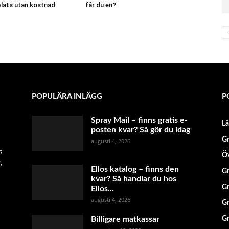
lats utan kostnad
får du en?
POPULÄRA INLÄGG
P
Spray Mail – finns gratis e-
L
posten kvar? Så gör du idag
Gr
augusti 4, 2026
s
Öv
,
Ellos katalog – finns den
Gr
kvar? Så handlar du hos
Gr
Ellos...
augusti 4, 2026
Gr
Billigare matkassar
Gr