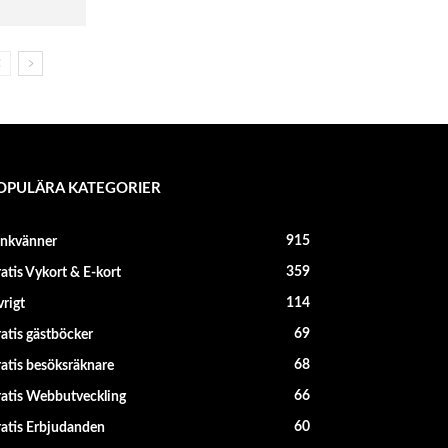
OPULÄRA KATEGORIER
915
änkvänner
359
atis Vykort & E-kort
114
rigt
69
atis gästböcker
68
atis besöksräknare
66
atis Webbutveckling
60
atis Erbjudanden