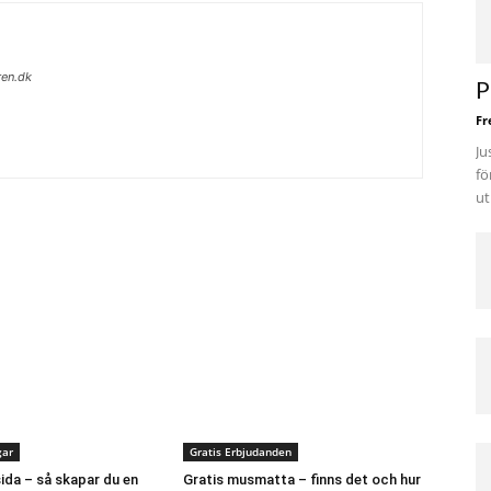
ren.dk
P
Fr
Ju
fö
ut
gar
Gratis Erbjudanden
ida – så skapar du en
Gratis musmatta – finns det och hur