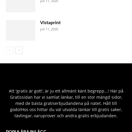
juli 11, 2020
Vistaprint
juli 11, 2020
Att 'gratis är gott', är ju ett allmänt känt begrepp...! Här på
Gratissidan har vi samlat länkar, till en stor mängd sidor,
med de bästa gratiserbjudandena på nätet. Håll till
godo!Hos oss hittar du väl utvalda länkar till gratis saker,
tävlingar, varuprover och andra gratis erbjudanden.