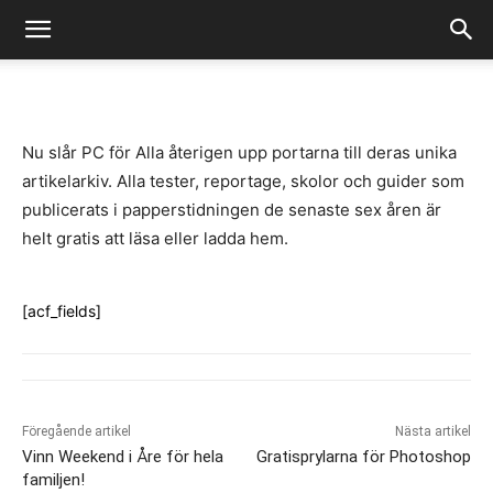
-
By
Fredrik Gustafsson
juli 14, 2020
823
0
Nu slår PC för Alla återigen upp portarna till deras unika
artikelarkiv. Alla tester, reportage, skolor och guider som
publicerats i papperstidningen de senaste sex åren är
helt gratis att läsa eller ladda hem.
[acf_fields]
Föregående artikel
Nästa artikel
Vinn Weekend i Åre för hela
Gratisprylarna för Photoshop
familjen!