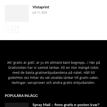
Vistaprint
juli 11, 2020
Att 'gratis är gott', är ju ett allmänt känt begrepp...! Här på
Gratissidan har vi samlat länkar, till en stor mängd sidor,
med de bästa gratiserbjudandena på nätet. Håll till
godo!Hos oss hittar du väl utvalda länkar till gratis saker,
tävlingar, varuprover och andra gratis erbjudanden.
POPULÄRA INLÄGG
Spray Mail – finns gratis e-posten kvar?