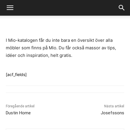
-
By
Fredrik Gustafsson
juli 14, 2020
897
0
I Mio-katalogen får du inte bara en översikt över alla
möbler som finns på Mio. Du får också massor av tips,
idéer och inspiration, helt gratis.
[acf_fields]
Föregående artikel
Nästa artikel
Dustin Home
Josefssons