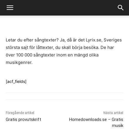
-
By
Fredrik Gustafsson
juli 14, 2020
1199
0
Letar du efter sångtexter? Ja, då är det Lyrix.se, Sveriges
största sajt för låttexter, du skall börja besöka. De har
över 100 000 sångtexter inom en mängd olika
musikgenrer.
[acf_fields]
Föregående artikel
Nästa artikel
Gratis provutskrift
Homedownloads.se – Gratis
musik