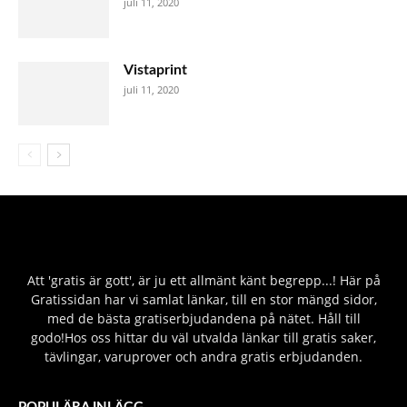
juli 11, 2020
Vistaprint
juli 11, 2020
Att 'gratis är gott', är ju ett allmänt känt begrepp...! Här på
Gratissidan har vi samlat länkar, till en stor mängd sidor,
med de bästa gratiserbjudandena på nätet. Håll till
godo!Hos oss hittar du väl utvalda länkar till gratis saker,
tävlingar, varuprover och andra gratis erbjudanden.