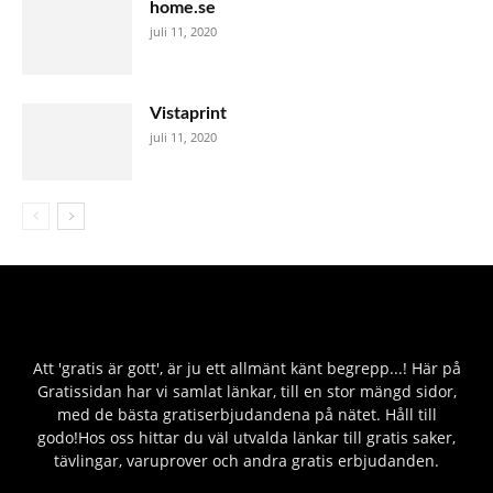
home.se
juli 11, 2020
Vistaprint
juli 11, 2020
Att 'gratis är gott', är ju ett allmänt känt begrepp...! Här på
Gratissidan har vi samlat länkar, till en stor mängd sidor,
med de bästa gratiserbjudandena på nätet. Håll till
godo!Hos oss hittar du väl utvalda länkar till gratis saker,
tävlingar, varuprover och andra gratis erbjudanden.