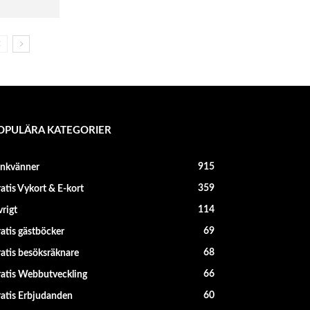
OPULÄRA KATEGORIER
915
änkvänner
359
atis Vykort & E-kort
114
rigt
69
atis gästböcker
68
atis besöksräknare
66
atis Webbutveckling
60
atis Erbjudanden