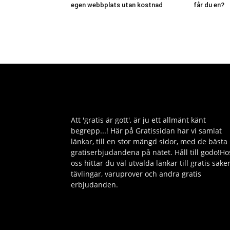
egen webbplats utan kostnad
får du en?
Att 'gratis är gott', är ju ett allmänt känt
begrepp...! Här på Gratissidan har vi samlat
länkar, till en stor mängd sidor, med de bästa
gratiserbjudandena på nätet. Håll till godo!Ho
oss hittar du väl utvalda länkar till gratis saker
tävlingar, varuprover och andra gratis
erbjudanden.