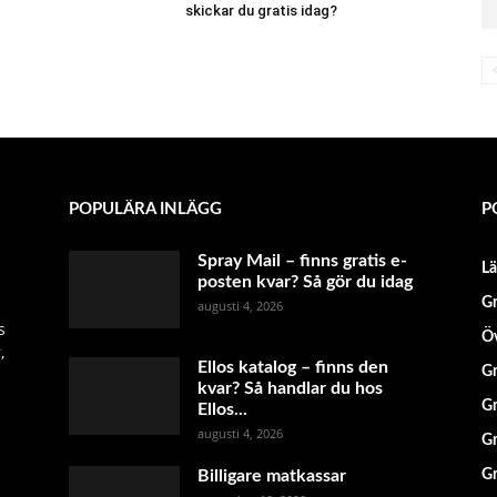
skickar du gratis idag?
POPULÄRA INLÄGG
P
Spray Mail – finns gratis e-
L
posten kvar? Så gör du idag
Gr
augusti 4, 2026
s
Öv
,
Ellos katalog – finns den
Gr
kvar? Så handlar du hos
Gr
Ellos...
augusti 4, 2026
Gr
Billigare matkassar
Gr