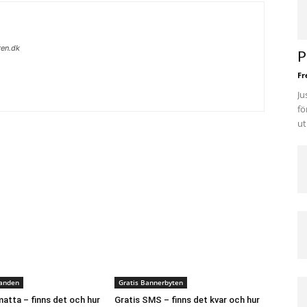
ren.dk
P
Fr
Ju
fö
ut
danden
Gratis Bannerbyten
atta – finns det och hur
Gratis SMS – finns det kvar och hur