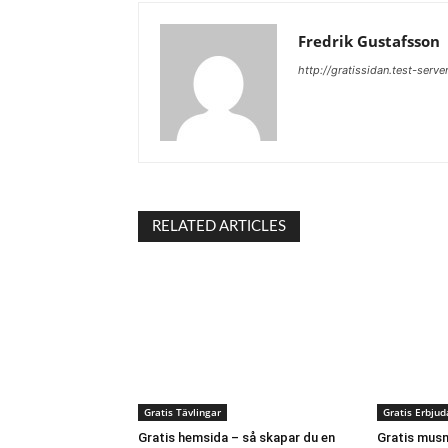
Fredrik Gustafsson
http://gratissidan.test-serve
RELATED ARTICLES
Gratis Tävlingar
Gratis Erbju
Gratis hemsida – så skapar du en
Gratis musm