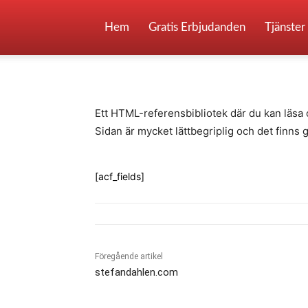
HTML Reference
Hem
Gratis Erbjudanden
Tjänster
-
By
Fredrik Gustafsson
juli 14, 2020
958
Ett HTML-referensbibliotek där du kan läsa
Sidan är mycket lättbegriplig och det finns
[acf_fields]
Föregående artikel
stefandahlen.com