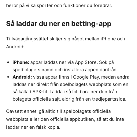
beror på vilka sporter och funktioner du föredrar.
Så laddar du ner en betting-app
Tillvägagångssättet skiljer sig något mellan iPhone och
Android:
iPhone:
appar laddas ner via App Store. Sök på
spelbolagets namn och installera appen därifrån.
Android:
vissa appar finns i Google Play, medan andra
laddas ner direkt från spelbolagets webbplats som en
så kallad APK-fil. Ladda i så fall bara ner den från
bolagets officiella sajt, aldrig från en tredjepartssida.
Oavsett enhet: gå alltid till spelbolagets officiella
webbplats eller den officiella appbutiken, så att du inte
laddar ner en falsk kopia.