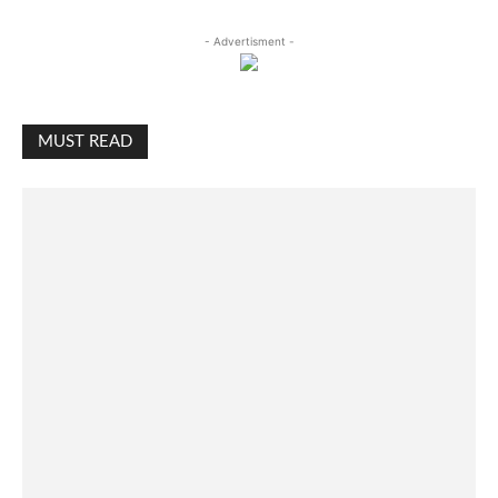
- Advertisment -
MUST READ