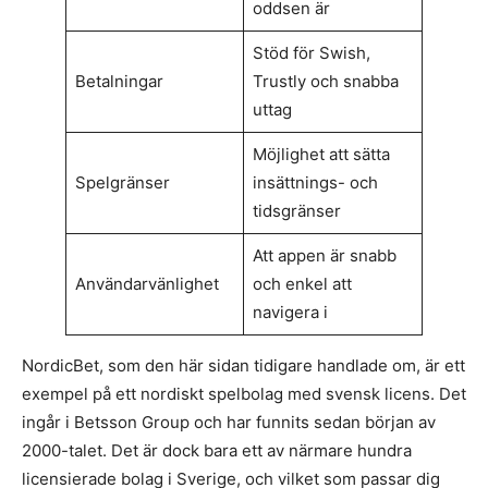
oddsen är
Stöd för Swish,
Betalningar
Trustly och snabba
uttag
Möjlighet att sätta
Spelgränser
insättnings- och
tidsgränser
Att appen är snabb
Användarvänlighet
och enkel att
navigera i
NordicBet, som den här sidan tidigare handlade om, är ett
exempel på ett nordiskt spelbolag med svensk licens. Det
ingår i Betsson Group och har funnits sedan början av
2000-talet. Det är dock bara ett av närmare hundra
licensierade bolag i Sverige, och vilket som passar dig