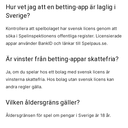
Hur vet jag att en betting-app är laglig i
Sverige?
Kontrollera att spelbolaget har svensk licens genom att
söka i Spelinspektionens offentliga register. Licensierade
appar använder BankID och länkar till Spelpaus.se.
Är vinster från betting-appar skattefria?
Ja, om du spelar hos ett bolag med svensk licens är
vinsterna skattefria. Hos bolag utan svensk licens kan
andra regler gälla.
Vilken åldersgräns gäller?
Åldersgränsen för spel om pengar i Sverige är 18 år.