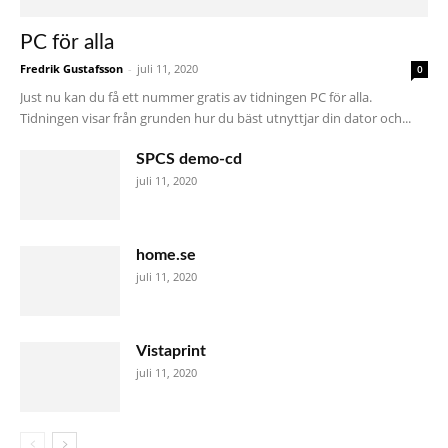
PC för alla
Fredrik Gustafsson
-
juli 11, 2020
0
Just nu kan du få ett nummer gratis av tidningen PC för alla.
Tidningen visar från grunden hur du bäst utnyttjar din dator och...
SPCS demo-cd
juli 11, 2020
home.se
juli 11, 2020
Vistaprint
juli 11, 2020