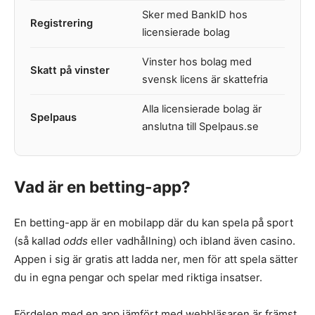
Sker med BankID hos
Registrering
licensierade bolag
Vinster hos bolag med
Skatt på vinster
svensk licens är skattefria
Alla licensierade bolag är
Spelpaus
anslutna till Spelpaus.se
Vad är en betting-app?
En betting-app är en mobilapp där du kan spela på sport
(så kallad
odds
eller vadhållning) och ibland även casino.
Appen i sig är gratis att ladda ner, men för att spela sätter
du in egna pengar och spelar med riktiga insatser.
Fördelen med en app jämfört med webbläsaren är främst