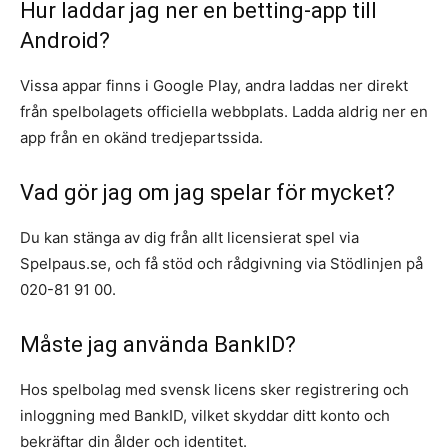
Hur laddar jag ner en betting-app till
Android?
Vissa appar finns i Google Play, andra laddas ner direkt
från spelbolagets officiella webbplats. Ladda aldrig ner en
app från en okänd tredjepartssida.
Vad gör jag om jag spelar för mycket?
Du kan stänga av dig från allt licensierat spel via
Spelpaus.se, och få stöd och rådgivning via Stödlinjen på
020-81 91 00.
Måste jag använda BankID?
Hos spelbolag med svensk licens sker registrering och
inloggning med BankID, vilket skyddar ditt konto och
bekräftar din ålder och identitet.