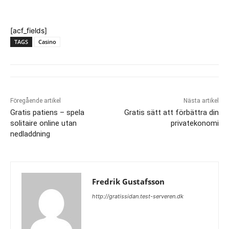
[acf_fields]
TAGS
Casino
Föregående artikel
Nästa artikel
Gratis patiens – spela
Gratis sätt att förbättra din
solitaire online utan
privatekonomi
nedladdning
Fredrik Gustafsson
http://gratissidan.test-serveren.dk