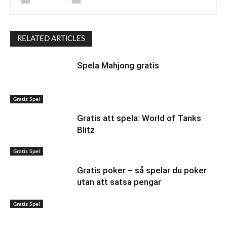
RELATED ARTICLES
Spela Mahjong gratis
Gratis Spel
Gratis att spela: World of Tanks
Blitz
Gratis Spel
Gratis poker – så spelar du poker
utan att satsa pengar
Gratis Spel