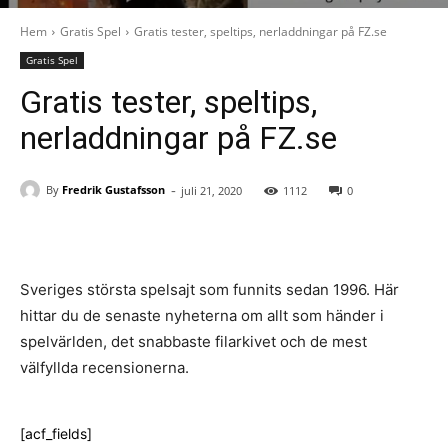
Hem
Gratis Spel
Gratis tester, speltips, nerladdningar på FZ.se
Gratis Spel
Gratis tester, speltips,
nerladdningar på FZ.se
-
By
Fredrik Gustafsson
juli 21, 2020
1112
0
Sveriges största spelsajt som funnits sedan 1996. Här
hittar du de senaste nyheterna om allt som händer i
spelvärlden, det snabbaste filarkivet och de mest
välfyllda recensionerna.
[acf_fields]