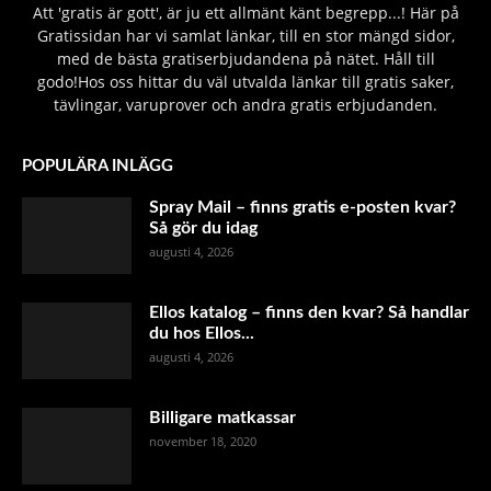
Att 'gratis är gott', är ju ett allmänt känt begrepp...! Här på
Gratissidan har vi samlat länkar, till en stor mängd sidor,
med de bästa gratiserbjudandena på nätet. Håll till
godo!Hos oss hittar du väl utvalda länkar till gratis saker,
tävlingar, varuprover och andra gratis erbjudanden.
POPULÄRA INLÄGG
Spray Mail – finns gratis e-posten kvar?
Så gör du idag
augusti 4, 2026
Ellos katalog – finns den kvar? Så handlar
du hos Ellos...
augusti 4, 2026
Billigare matkassar
november 18, 2020