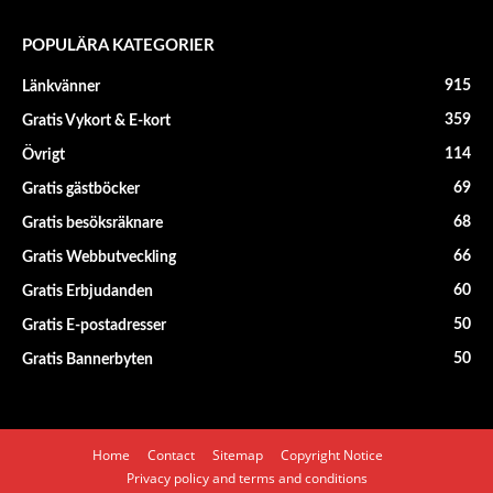
POPULÄRA KATEGORIER
915
Länkvänner
359
Gratis Vykort & E-kort
114
Övrigt
69
Gratis gästböcker
68
Gratis besöksräknare
66
Gratis Webbutveckling
60
Gratis Erbjudanden
50
Gratis E-postadresser
50
Gratis Bannerbyten
Home
Contact
Sitemap
Copyright Notice
Privacy policy and terms and conditions