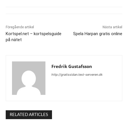
Föregående artikel
Nästa artikel
Kortspel.net – kortspelsguide
Spela Harpan gratis online
på nätet
Fredrik Gustafsson
http://gratissidan.test-serveren.dk
RELATED ARTICLES