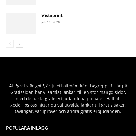
Vistaprint
juli 11, 2020
Att 'gratis är gott', är ju ett allmänt känt begrepp...! Här på
Gratissidan har vi samlat länkar, till en stor mängd sidor,
med de bästa gratiserbjudandena på nätet. Håll till
godo!Hos oss hittar du väl utvalda länkar till gratis saker,
tävlingar, varuprover och andra gratis erbjudanden.
POPULÄRA INLÄGG