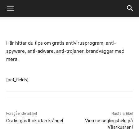
-
By
Fredrik Gustafsson
juli 14, 2020
1005
0
Här hittar du tips om gratis antivirusprogram, anti-
spyware, anti-adware, anti-trojaner, brandväggar med
mera.
[acf_fields]
Föregående artikel
Nästa artikel
Gratis gästbok utan krångel
Vinn se seglingshelg på
Västkusten!