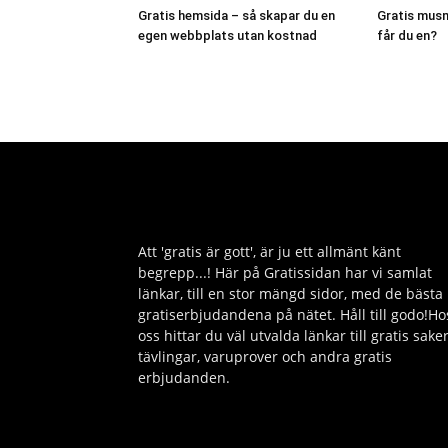
Gratis hemsida – så skapar du en
Gratis musm
egen webbplats utan kostnad
får du en?
Att 'gratis är gott', är ju ett allmänt känt
begrepp...! Här på Gratissidan har vi samlat
länkar, till en stor mängd sidor, med de bästa
gratiserbjudandena på nätet. Håll till godo!Ho
oss hittar du väl utvalda länkar till gratis saker
tävlingar, varuprover och andra gratis
erbjudanden.