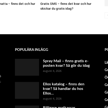
atta – finns det och hur
Gratis SMS – finns det kvar och hur
skickar du gratis idag?
POPULÄRA INLÄGG
P
Spray Mail – finns gratis e-
L
posten kvar? Så gör du idag
Gr
augusti 4, 2026
s
Öv
,
Ellos katalog – finns den
Gr
kvar? Så handlar du hos
Gr
Ellos...
augusti 4, 2026
Gr
Billigare matkassar
Gr