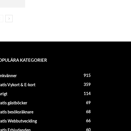
OPULÄRA KATEGORIER
915
änkvänner
359
atis Vykort & E-kort
114
rigt
69
atis gästböcker
68
atis besöksräknare
66
atis Webbutveckling
60
atis Erbjudanden