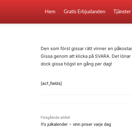
FoFs julkalender 
Hem
Gratis Erbjudanden
Tjänster
-
By
Fredrik Gustafsson
juli 14, 2020
686
Den som först gissar rätt vinner en påkostad a
Gissa genom att klicka på SVARA. Det lönar si
dock gissa högst en gång per dag!
[acf_fields]
Föregående artikel
Ifs julkalender – vinn priser varje dag