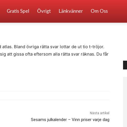
– Vinn en atlas
Gratis Spel
Övrigt
Länkvänner
Om Oss
0
tlas. Bland övriga rätta svar lottar de ut tio t-tröjor.
g att gissa ofta eftersom alla rätta svar räknas. Du får
Nästa artikel
Sesams julkalender – Vinn priser varje dag