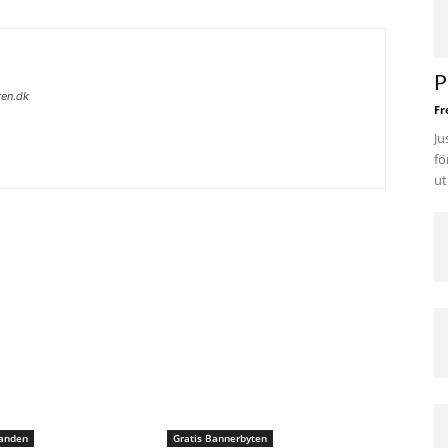
P
ren.dk
Fr
Ju
fö
ut
danden
Gratis Bannerbyten