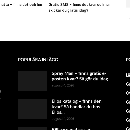
atta – finns det och hur
Gratis SMS – finns det kvar och hur
skickar du gratis idag?
POPULÄRA INLÄGG
P
Spray Mail – finns gratis e-
L
posten kvar? Så gör du idag
Gr
augusti 4, 2026
s
Öv
,
Ellos katalog – finns den
Gr
kvar? Så handlar du hos
Gr
Ellos...
augusti 4, 2026
Gr
Billigare matkassar
Gr