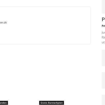
P
ren.dk
Fr
Ju
fö
ut
danden
Gratis Bannerbyten