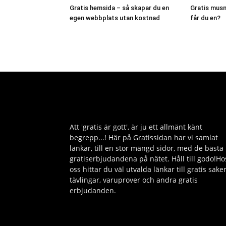
Gratis hemsida – så skapar du en
Gratis musm
egen webbplats utan kostnad
får du en?
Att 'gratis är gott', är ju ett allmänt känt
begrepp...! Här på Gratissidan har vi samlat
länkar, till en stor mängd sidor, med de bästa
gratiserbjudandena på nätet. Håll till godo!Ho
oss hittar du väl utvalda länkar till gratis saker
tävlingar, varuprover och andra gratis
erbjudanden.