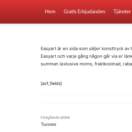
Easyart
Hem
Gratis Erbjudanden
Tjänster
-
By
Fredrik Gustafsson
juli 14, 2020
974
Easyart är en sida som säljer konsttryck av hö
Easyart och varje gång någon går via er länk
summan (exlusive moms, fraktkostnad, rabatt
[acf_fields]
Föregående artikel
Tucows