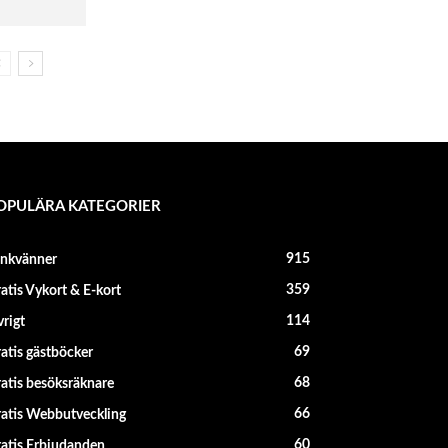
OPULÄRA KATEGORIER
915
änkvänner
359
atis Vykort & E-kort
114
rigt
69
atis gästböcker
68
atis besöksräknare
66
atis Webbutveckling
60
atis Erbjudanden