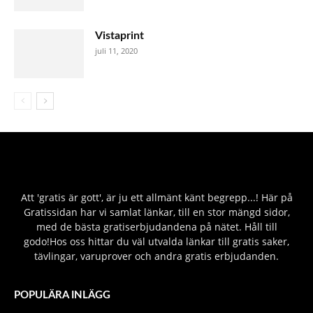
Vistaprint
juli 11, 2020
Att 'gratis är gott', är ju ett allmänt känt begrepp...! Här på
Gratissidan har vi samlat länkar, till en stor mängd sidor,
med de bästa gratiserbjudandena på nätet. Håll till
godo!Hos oss hittar du väl utvalda länkar till gratis saker,
tävlingar, varuprover och andra gratis erbjudanden.
POPULÄRA INLÄGG