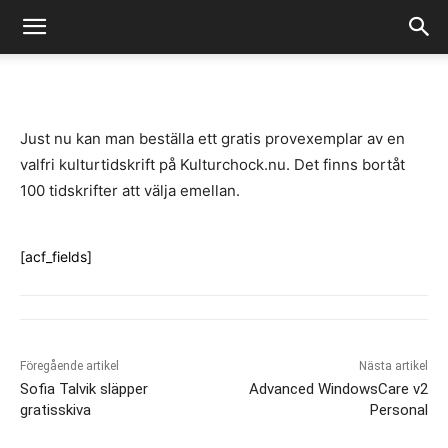
-
By
Fredrik Gustafsson
juli 14, 2020
1122
0
Just nu kan man beställa ett gratis provexemplar av en
valfri kulturtidskrift på Kulturchock.nu. Det finns bortåt
100 tidskrifter att välja emellan.
[acf_fields]
Föregående artikel
Nästa artikel
Sofia Talvik släpper
Advanced WindowsCare v2
gratisskiva
Personal