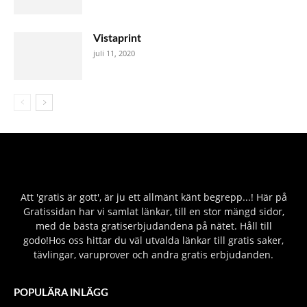
Vistaprint
juli 11, 2020
Att 'gratis är gott', är ju ett allmänt känt begrepp...! Här på
Gratissidan har vi samlat länkar, till en stor mängd sidor,
med de bästa gratiserbjudandena på nätet. Håll till
godo!Hos oss hittar du väl utvalda länkar till gratis saker,
tävlingar, varuprover och andra gratis erbjudanden.
POPULÄRA INLÄGG