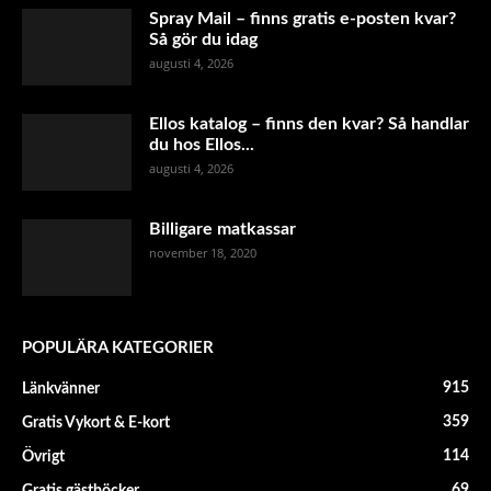
Spray Mail – finns gratis e-posten kvar?
Så gör du idag
augusti 4, 2026
Ellos katalog – finns den kvar? Så handlar
du hos Ellos...
augusti 4, 2026
Billigare matkassar
november 18, 2020
POPULÄRA KATEGORIER
915
Länkvänner
359
Gratis Vykort & E-kort
114
Övrigt
69
Gratis gästböcker