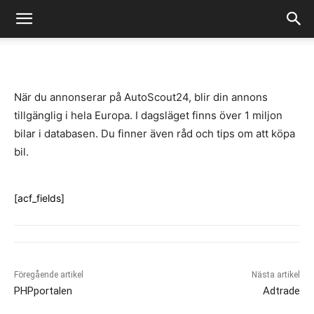
-
By
Fredrik Gustafsson
juli 14, 2020
1157
0
När du annonserar på AutoScout24, blir din annons
tillgänglig i hela Europa. I dagsläget finns över 1 miljon
bilar i databasen. Du finner även råd och tips om att köpa
bil.
[acf_fields]
Föregående artikel
Nästa artikel
PHPportalen
Adtrade