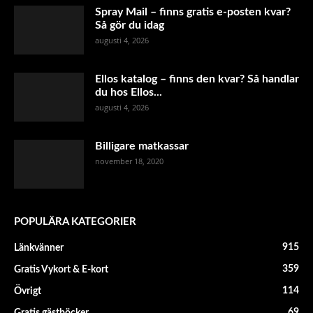
Spray Mail – finns gratis e-posten kvar?
Så gör du idag
augusti 4, 2026
Ellos katalog – finns den kvar? Så handlar
du hos Ellos...
augusti 4, 2026
Billigare matkassar
november 18, 2020
POPULÄRA KATEGORIER
915
Länkvänner
359
Gratis Vykort & E-kort
114
Övrigt
69
Gratis gästböcker