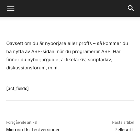
-
By
Fredrik Gustafsson
juli 14, 2020
924
0
Oavsett om du är nybörjare eller proffs – så kommer du
ha nytta av ASP-sidan, när du programerar ASP. Här
finner du nybörjarguide, artikelarkiv, scriptarkiv,
diskussionsforum, m.m.
[acf_fields]
Föregående artikel
Nästa artikel
Microsofts Testversioner
Pellesoft