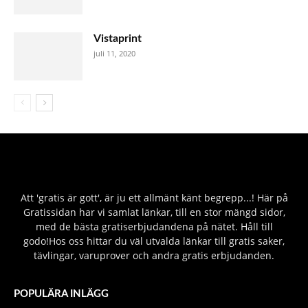
Vistaprint
juli 11, 2020
Att 'gratis är gott', är ju ett allmänt känt begrepp...! Här på
Gratissidan har vi samlat länkar, till en stor mängd sidor,
med de bästa gratiserbjudandena på nätet. Håll till
godo!Hos oss hittar du väl utvalda länkar till gratis saker,
tävlingar, varuprover och andra gratis erbjudanden.
POPULÄRA INLÄGG