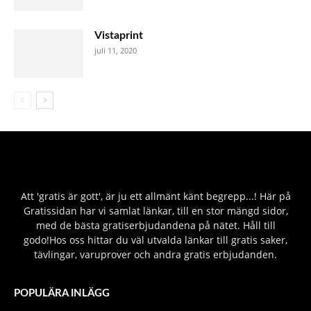
Vistaprint
juli 11, 2020
Att 'gratis är gott', är ju ett allmänt känt begrepp...! Här på
Gratissidan har vi samlat länkar, till en stor mängd sidor,
med de bästa gratiserbjudandena på nätet. Håll till
godo!Hos oss hittar du väl utvalda länkar till gratis saker,
tävlingar, varuprover och andra gratis erbjudanden.
POPULÄRA INLÄGG