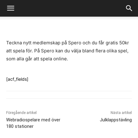
-
By
Fredrik Gustafsson
juli 14, 2020
727
0
Teckna nytt medlemskap på Spero och du får gratis 50kr
att spela för. På Spero kan du välja bland flera olika spel,
som alla går att spela online.
[acf_fields]
Föregående artikel
Nästa artikel
Webradiospelare med över
Julklappstävling
180 stationer